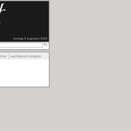
zondag 9 augustus 2026
streer
wachtwoord vergeten