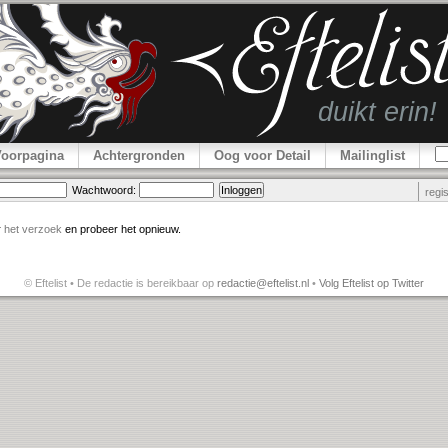
Voorpagina
Achtergronden
Oog voor Detail
Mailinglist
Wachtwoord:
regi
r
het verzoek
en probeer het opnieuw.
© Eftelist • De redactie is bereikbaar op
redactie@eftelist.nl
•
Volg Eftelist op Twitter