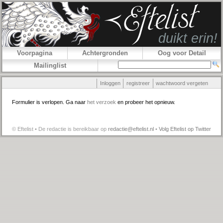
Voorpagina
Achtergronden
Oog voor Detail
Mailinglist
Inloggen
registreer
wachtwoord vergeten
Formulier is verlopen. Ga naar
het verzoek
en probeer het opnieuw.
© Eftelist • De redactie is bereikbaar op
redactie@eftelist.nl
•
Volg Eftelist op Twitter