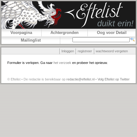
Voorpagina
Achtergronden
Oog voor Detail
Mailinglist
Inloggen
registreer
wachtwoord vergeten
Formulier is verlopen. Ga naar
het verzoek
en probeer het opnieuw.
© Eftelist • De redactie is bereikbaar op
redactie@eftelist.nl
•
Volg Eftelist op Twitter