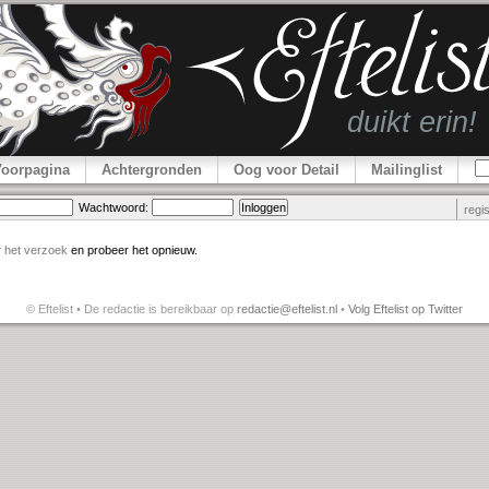
Voorpagina
Achtergronden
Oog voor Detail
Mailinglist
Wachtwoord:
regi
r
het verzoek
en probeer het opnieuw.
© Eftelist • De redactie is bereikbaar op
redactie@eftelist.nl
•
Volg Eftelist op Twitter