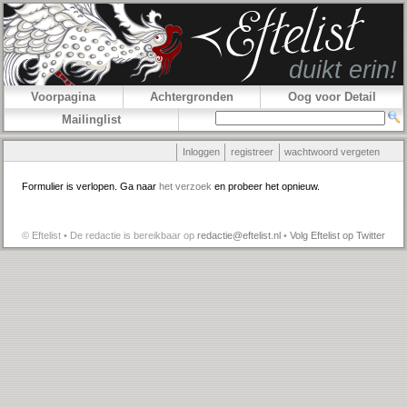
Voorpagina
Achtergronden
Oog voor Detail
Mailinglist
Inloggen
registreer
wachtwoord vergeten
Formulier is verlopen. Ga naar
het verzoek
en probeer het opnieuw.
© Eftelist • De redactie is bereikbaar op
redactie@eftelist.nl
•
Volg Eftelist op Twitter