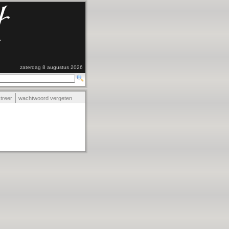
zaterdag 8 augustus 2026
streer
wachtwoord vergeten