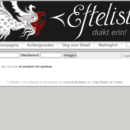
Voorpagina
Achtergronden
Oog voor Detail
Mailinglist
Wachtwoord:
regi
r
het verzoek
en probeer het opnieuw.
© Eftelist • De redactie is bereikbaar op
redactie@eftelist.nl
•
Volg Eftelist op Twitter