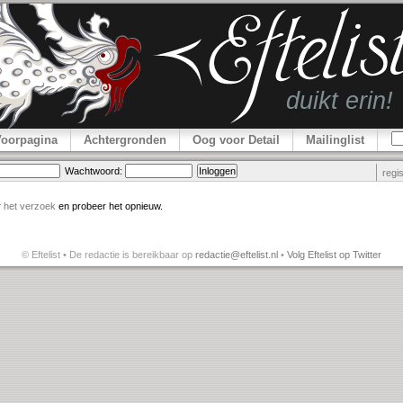
Voorpagina
Achtergronden
Oog voor Detail
Mailinglist
Wachtwoord:
regi
r
het verzoek
en probeer het opnieuw.
© Eftelist • De redactie is bereikbaar op
redactie@eftelist.nl
•
Volg Eftelist op Twitter