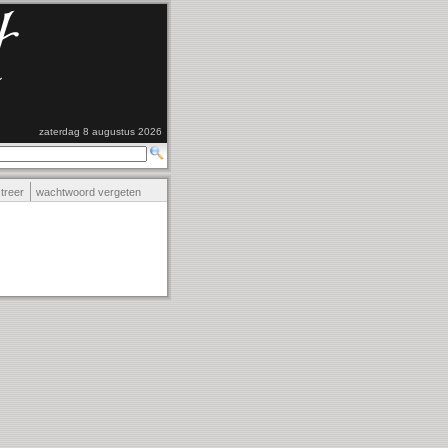
zaterdag 8 augustus 2026
streer
wachtwoord vergeten