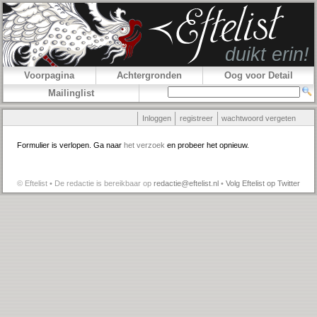
Voorpagina
Achtergronden
Oog voor Detail
Mailinglist
Inloggen
registreer
wachtwoord vergeten
Formulier is verlopen. Ga naar
het verzoek
en probeer het opnieuw.
© Eftelist • De redactie is bereikbaar op
redactie@eftelist.nl
•
Volg Eftelist op Twitter