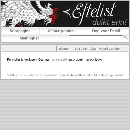
Voorpagina
Achtergronden
Oog voor Detail
Mailinglist
Inloggen
registreer
wachtwoord vergeten
Formulier is verlopen. Ga naar
het verzoek
en probeer het opnieuw.
© Eftelist • De redactie is bereikbaar op
redactie@eftelist.nl
•
Volg Eftelist op Twitter