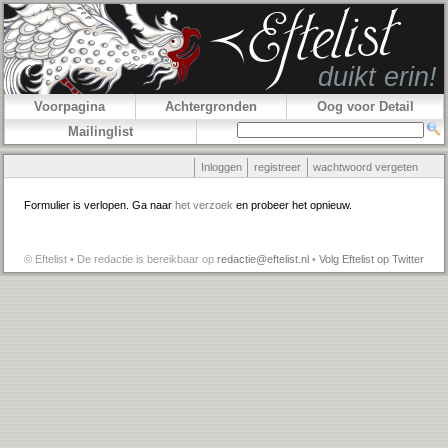
Voorpagina
Achtergronden
Oog voor Detail
Mailinglist
Inloggen
registreer
wachtwoord vergeten
Formulier is verlopen. Ga naar
het verzoek
en probeer het opnieuw.
© Eftelist • De redactie is bereikbaar op
redactie@eftelist.nl
•
Volg Eftelist op Twitter