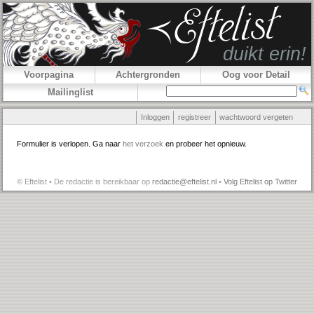
Voorpagina
Achtergronden
Oog voor Detail
Mailinglist
Inloggen
registreer
wachtwoord vergeten
Formulier is verlopen. Ga naar
het verzoek
en probeer het opnieuw.
© Eftelist • De redactie is bereikbaar op
redactie@eftelist.nl
•
Volg Eftelist op Twitter