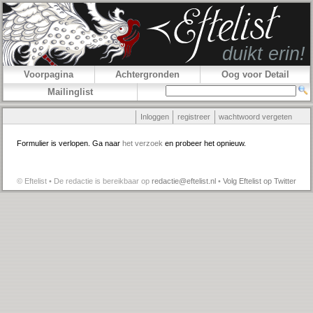
Voorpagina
Achtergronden
Oog voor Detail
Mailinglist
Inloggen
registreer
wachtwoord vergeten
Formulier is verlopen. Ga naar
het verzoek
en probeer het opnieuw.
© Eftelist • De redactie is bereikbaar op
redactie@eftelist.nl
•
Volg Eftelist op Twitter