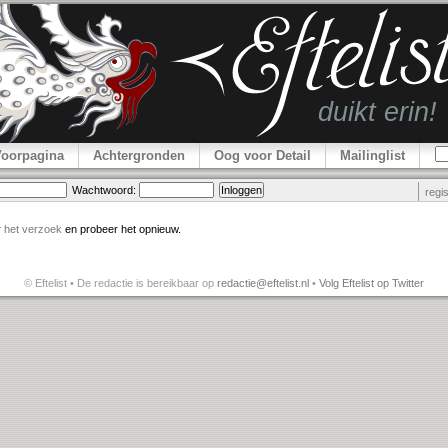
Voorpagina
Achtergronden
Oog voor Detail
Mailinglist
Wachtwoord:
regi
r
het verzoek
en probeer het opnieuw.
© Eftelist • De redactie is bereikbaar op
redactie@eftelist.nl
•
Volg Eftelist op Twitter