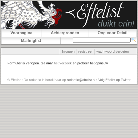
Voorpagina
Achtergronden
Oog voor Detail
Mailinglist
Inloggen
registreer
wachtwoord vergeten
Formulier is verlopen. Ga naar
het verzoek
en probeer het opnieuw.
© Eftelist • De redactie is bereikbaar op
redactie@eftelist.nl
•
Volg Eftelist op Twitter