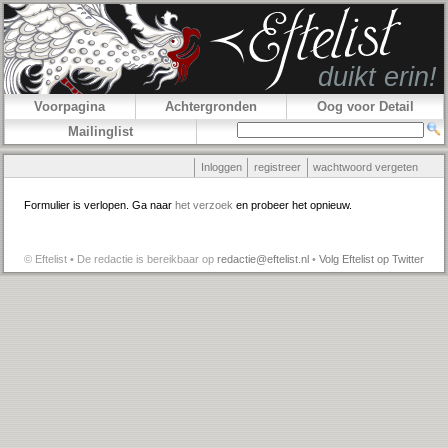
Voorpagina
Achtergronden
Oog voor Detail
Mailinglist
Inloggen
registreer
wachtwoord vergeten
Formulier is verlopen. Ga naar
het verzoek
en probeer het opnieuw.
© Eftelist • De redactie is bereikbaar op
redactie@eftelist.nl
•
Volg Eftelist op Twitter