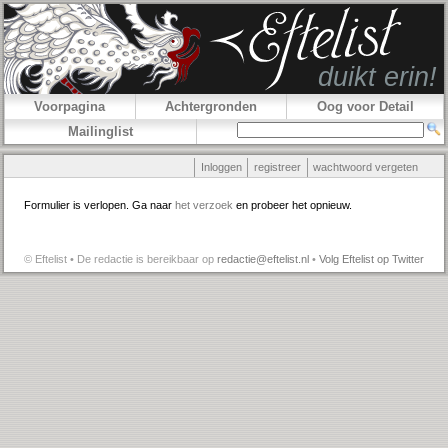
Voorpagina
Achtergronden
Oog voor Detail
Mailinglist
Inloggen
registreer
wachtwoord vergeten
Formulier is verlopen. Ga naar
het verzoek
en probeer het opnieuw.
© Eftelist • De redactie is bereikbaar op
redactie@eftelist.nl
•
Volg Eftelist op Twitter