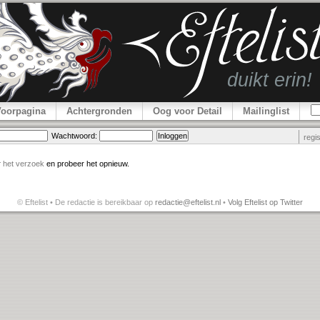
Voorpagina
Achtergronden
Oog voor Detail
Mailinglist
Wachtwoord:
regi
r
het verzoek
en probeer het opnieuw.
© Eftelist • De redactie is bereikbaar op
redactie@eftelist.nl
•
Volg Eftelist op Twitter