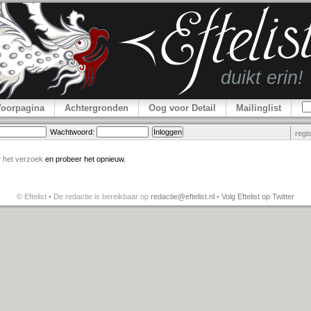
Voorpagina
Achtergronden
Oog voor Detail
Mailinglist
Wachtwoord:
regi
r
het verzoek
en probeer het opnieuw.
© Eftelist • De redactie is bereikbaar op
redactie@eftelist.nl
•
Volg Eftelist op Twitter