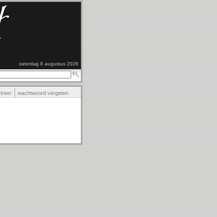
zaterdag 8 augustus 2026
streer
wachtwoord vergeten