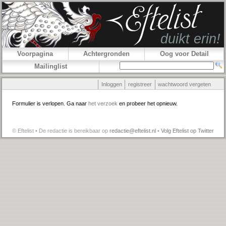
Voorpagina
Achtergronden
Oog voor Detail
Mailinglist
Inloggen
registreer
wachtwoord vergeten
Formulier is verlopen. Ga naar
het verzoek
en probeer het opnieuw.
© Eftelist • De redactie is bereikbaar op
redactie@eftelist.nl
•
Volg Eftelist op Twitter