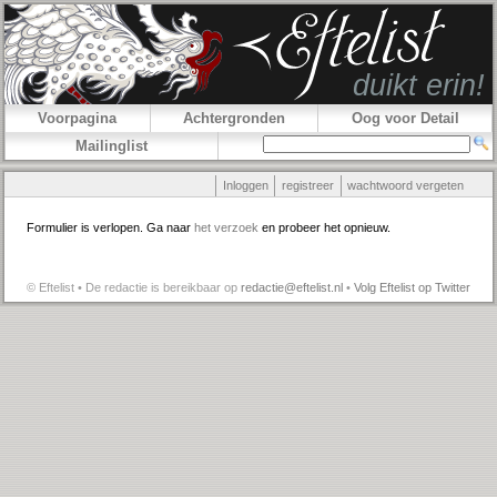
Voorpagina
Achtergronden
Oog voor Detail
Mailinglist
Inloggen
registreer
wachtwoord vergeten
Formulier is verlopen. Ga naar
het verzoek
en probeer het opnieuw.
© Eftelist • De redactie is bereikbaar op
redactie@eftelist.nl
•
Volg Eftelist op Twitter