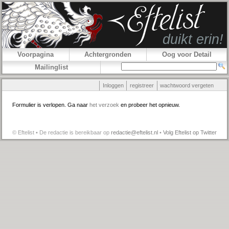
Voorpagina
Achtergronden
Oog voor Detail
Mailinglist
Inloggen
registreer
wachtwoord vergeten
Formulier is verlopen. Ga naar
het verzoek
en probeer het opnieuw.
© Eftelist • De redactie is bereikbaar op
redactie@eftelist.nl
•
Volg Eftelist op Twitter