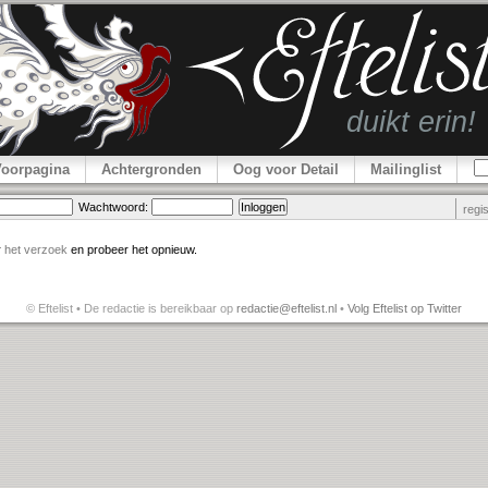
Voorpagina
Achtergronden
Oog voor Detail
Mailinglist
Wachtwoord:
regi
r
het verzoek
en probeer het opnieuw.
© Eftelist • De redactie is bereikbaar op
redactie@eftelist.nl
•
Volg Eftelist op Twitter