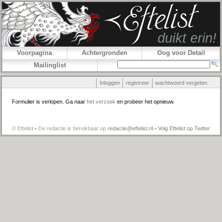
Voorpagina
Achtergronden
Oog voor Detail
Mailinglist
Inloggen
registreer
wachtwoord vergeten
Formulier is verlopen. Ga naar
het verzoek
en probeer het opnieuw.
© Eftelist • De redactie is bereikbaar op
redactie@eftelist.nl
•
Volg Eftelist op Twitter