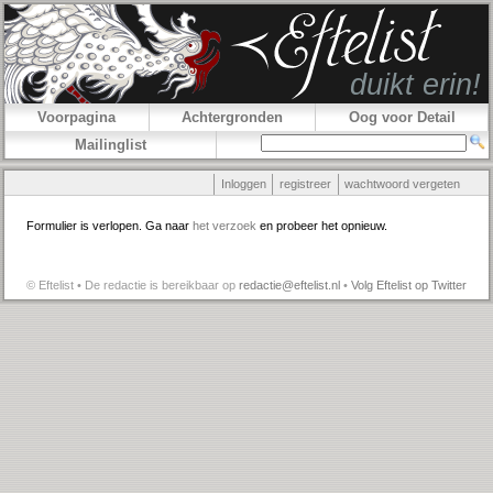
Voorpagina
Achtergronden
Oog voor Detail
Mailinglist
Inloggen
registreer
wachtwoord vergeten
Formulier is verlopen. Ga naar
het verzoek
en probeer het opnieuw.
© Eftelist • De redactie is bereikbaar op
redactie@eftelist.nl
•
Volg Eftelist op Twitter