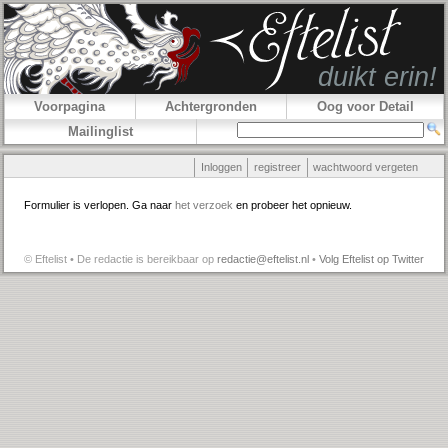
Voorpagina
Achtergronden
Oog voor Detail
Mailinglist
Inloggen
registreer
wachtwoord vergeten
Formulier is verlopen. Ga naar
het verzoek
en probeer het opnieuw.
© Eftelist • De redactie is bereikbaar op
redactie@eftelist.nl
•
Volg Eftelist op Twitter