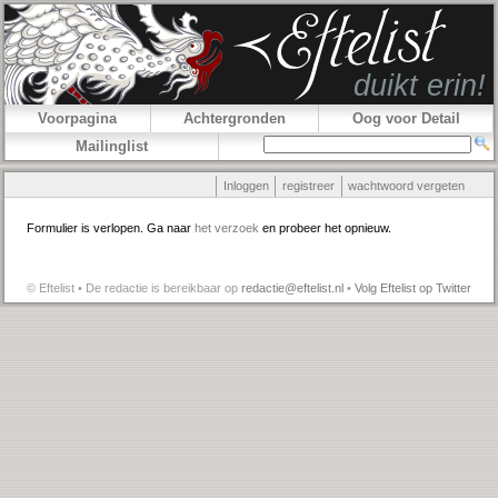
Voorpagina
Achtergronden
Oog voor Detail
Mailinglist
Inloggen
registreer
wachtwoord vergeten
Formulier is verlopen. Ga naar
het verzoek
en probeer het opnieuw.
© Eftelist • De redactie is bereikbaar op
redactie@eftelist.nl
•
Volg Eftelist op Twitter