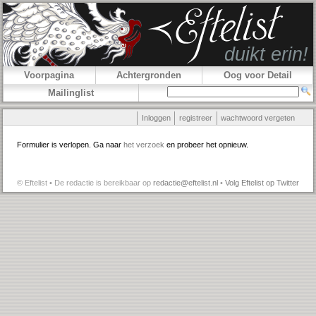
Voorpagina
Achtergronden
Oog voor Detail
Mailinglist
Inloggen
registreer
wachtwoord vergeten
Formulier is verlopen. Ga naar
het verzoek
en probeer het opnieuw.
© Eftelist • De redactie is bereikbaar op
redactie@eftelist.nl
•
Volg Eftelist op Twitter