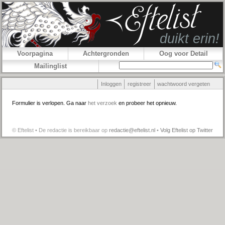
Voorpagina
Achtergronden
Oog voor Detail
Mailinglist
Inloggen
registreer
wachtwoord vergeten
Formulier is verlopen. Ga naar
het verzoek
en probeer het opnieuw.
© Eftelist • De redactie is bereikbaar op
redactie@eftelist.nl
•
Volg Eftelist op Twitter