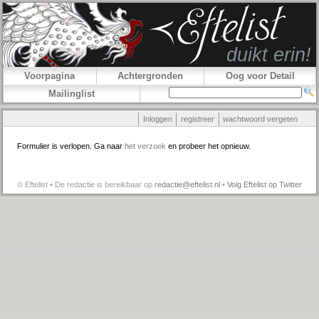
Voorpagina
Achtergronden
Oog voor Detail
Mailinglist
Inloggen
registreer
wachtwoord vergeten
Formulier is verlopen. Ga naar
het verzoek
en probeer het opnieuw.
© Eftelist • De redactie is bereikbaar op
redactie@eftelist.nl
•
Volg Eftelist op Twitter