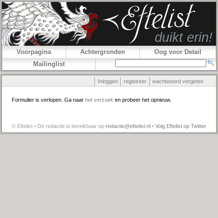
Voorpagina
Achtergronden
Oog voor Detail
Mailinglist
Inloggen
registreer
wachtwoord vergeten
Formulier is verlopen. Ga naar
het verzoek
en probeer het opnieuw.
© Eftelist • De redactie is bereikbaar op
redactie@eftelist.nl
•
Volg Eftelist op Twitter