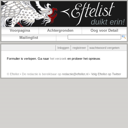
Voorpagina
Achtergronden
Oog voor Detail
Mailinglist
Inloggen
registreer
wachtwoord vergeten
Formulier is verlopen. Ga naar
het verzoek
en probeer het opnieuw.
© Eftelist • De redactie is bereikbaar op
redactie@eftelist.nl
•
Volg Eftelist op Twitter