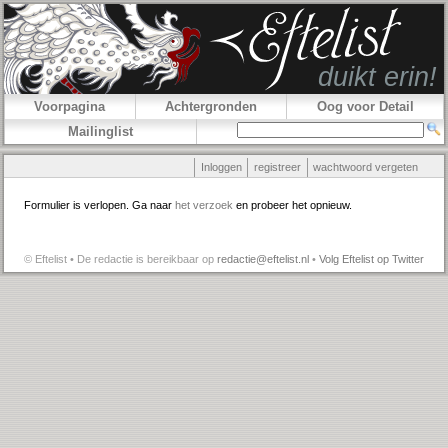
Voorpagina
Achtergronden
Oog voor Detail
Mailinglist
Inloggen
registreer
wachtwoord vergeten
Formulier is verlopen. Ga naar
het verzoek
en probeer het opnieuw.
© Eftelist • De redactie is bereikbaar op
redactie@eftelist.nl
•
Volg Eftelist op Twitter