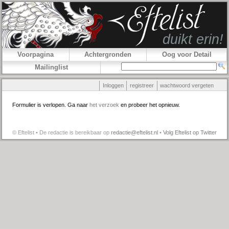
Voorpagina
Achtergronden
Oog voor Detail
Mailinglist
Inloggen
registreer
wachtwoord vergeten
Formulier is verlopen. Ga naar
het verzoek
en probeer het opnieuw.
© Eftelist • De redactie is bereikbaar op
redactie@eftelist.nl
•
Volg Eftelist op Twitter