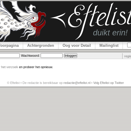
Voorpagina
Achtergronden
Oog voor Detail
Mailinglist
Wachtwoord:
regi
r
het verzoek
en probeer het opnieuw.
© Eftelist • De redactie is bereikbaar op
redactie@eftelist.nl
•
Volg Eftelist op Twitter