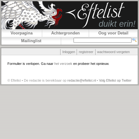
Voorpagina
Achtergronden
Oog voor Detail
Mailinglist
Inloggen
registreer
wachtwoord vergeten
Formulier is verlopen. Ga naar
het verzoek
en probeer het opnieuw.
© Eftelist • De redactie is bereikbaar op
redactie@eftelist.nl
•
Volg Eftelist op Twitter