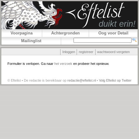
Voorpagina
Achtergronden
Oog voor Detail
Mailinglist
Inloggen
registreer
wachtwoord vergeten
Formulier is verlopen. Ga naar
het verzoek
en probeer het opnieuw.
© Eftelist • De redactie is bereikbaar op
redactie@eftelist.nl
•
Volg Eftelist op Twitter