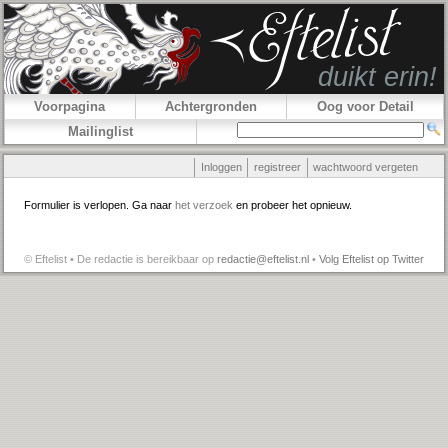
Voorpagina
Achtergronden
Oog voor Detail
Mailinglist
Inloggen
registreer
wachtwoord vergeten
Formulier is verlopen. Ga naar
het verzoek
en probeer het opnieuw.
© Eftelist • De redactie is bereikbaar op
redactie@eftelist.nl
•
Volg Eftelist op Twitter