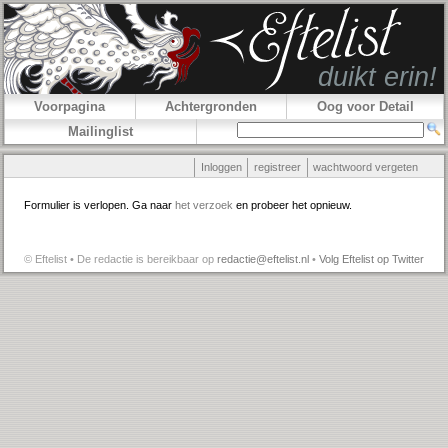
Voorpagina
Achtergronden
Oog voor Detail
Mailinglist
Inloggen
registreer
wachtwoord vergeten
Formulier is verlopen. Ga naar
het verzoek
en probeer het opnieuw.
© Eftelist • De redactie is bereikbaar op
redactie@eftelist.nl
•
Volg Eftelist op Twitter