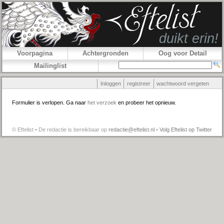
Voorpagina
Achtergronden
Oog voor Detail
Mailinglist
Inloggen
registreer
wachtwoord vergeten
Formulier is verlopen. Ga naar
het verzoek
en probeer het opnieuw.
© Eftelist • De redactie is bereikbaar op
redactie@eftelist.nl
•
Volg Eftelist op Twitter