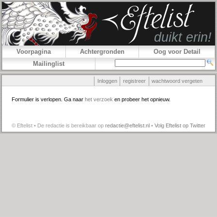
Voorpagina
Achtergronden
Oog voor Detail
Mailinglist
Inloggen
registreer
wachtwoord vergeten
Formulier is verlopen. Ga naar
het verzoek
en probeer het opnieuw.
© Eftelist • De redactie is bereikbaar op
redactie@eftelist.nl
•
Volg Eftelist op Twitter