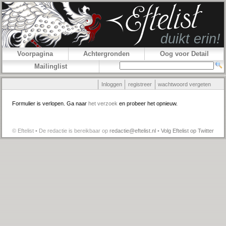
Voorpagina
Achtergronden
Oog voor Detail
Mailinglist
Inloggen
registreer
wachtwoord vergeten
Formulier is verlopen. Ga naar
het verzoek
en probeer het opnieuw.
© Eftelist • De redactie is bereikbaar op
redactie@eftelist.nl
•
Volg Eftelist op Twitter