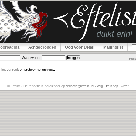
Voorpagina
Achtergronden
Oog voor Detail
Mailinglist
Wachtwoord:
regi
r
het verzoek
en probeer het opnieuw.
© Eftelist • De redactie is bereikbaar op
redactie@eftelist.nl
•
Volg Eftelist op Twitter