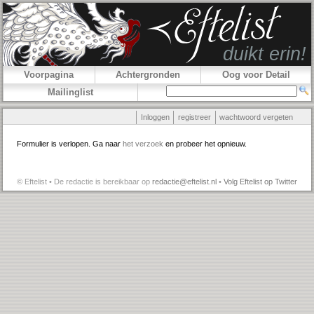
Voorpagina
Achtergronden
Oog voor Detail
Mailinglist
Inloggen
registreer
wachtwoord vergeten
Formulier is verlopen. Ga naar
het verzoek
en probeer het opnieuw.
© Eftelist • De redactie is bereikbaar op
redactie@eftelist.nl
•
Volg Eftelist op Twitter