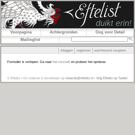
Voorpagina
Achtergronden
Oog voor Detail
Mailinglist
Inloggen
registreer
wachtwoord vergeten
Formulier is verlopen. Ga naar
het verzoek
en probeer het opnieuw.
© Eftelist • De redactie is bereikbaar op
redactie@eftelist.nl
•
Volg Eftelist op Twitter