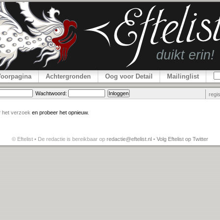
Voorpagina
Achtergronden
Oog voor Detail
Mailinglist
Wachtwoord:
regi
r
het verzoek
en probeer het opnieuw.
© Eftelist • De redactie is bereikbaar op
redactie@eftelist.nl
•
Volg Eftelist op Twitter