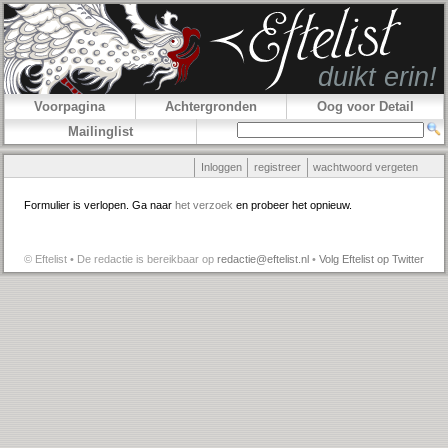
Voorpagina
Achtergronden
Oog voor Detail
Mailinglist
Inloggen
registreer
wachtwoord vergeten
Formulier is verlopen. Ga naar
het verzoek
en probeer het opnieuw.
© Eftelist • De redactie is bereikbaar op
redactie@eftelist.nl
•
Volg Eftelist op Twitter