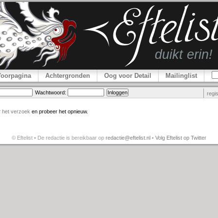
Voorpagina
Achtergronden
Oog voor Detail
Mailinglist
Wachtwoord:
regi
r
het verzoek
en probeer het opnieuw.
© Eftelist • De redactie is bereikbaar op
redactie@eftelist.nl
•
Volg Eftelist op Twitter