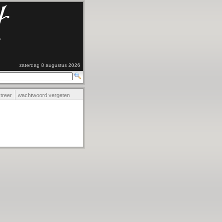
zaterdag 8 augustus 2026
streer
wachtwoord vergeten