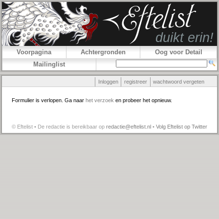
Voorpagina
Achtergronden
Oog voor Detail
Mailinglist
Inloggen
registreer
wachtwoord vergeten
Formulier is verlopen. Ga naar
het verzoek
en probeer het opnieuw.
© Eftelist • De redactie is bereikbaar op
redactie@eftelist.nl
•
Volg Eftelist op Twitter