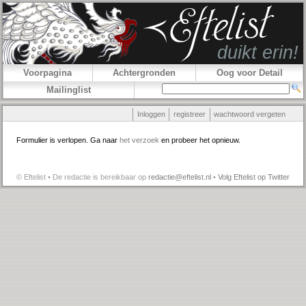
Voorpagina
Achtergronden
Oog voor Detail
Mailinglist
Inloggen
registreer
wachtwoord vergeten
Formulier is verlopen. Ga naar
het verzoek
en probeer het opnieuw.
© Eftelist • De redactie is bereikbaar op
redactie@eftelist.nl
•
Volg Eftelist op Twitter