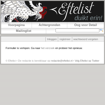
Voorpagina
Achtergronden
Oog voor Detail
Mailinglist
Inloggen
registreer
wachtwoord vergeten
Formulier is verlopen. Ga naar
het verzoek
en probeer het opnieuw.
© Eftelist • De redactie is bereikbaar op
redactie@eftelist.nl
•
Volg Eftelist op Twitter